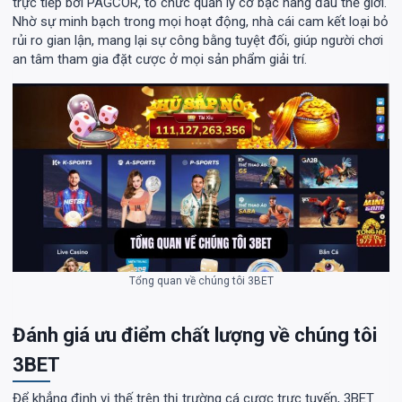
trực tiếp bởi PAGCOR, tổ chức quản lý cờ bạc hàng đầu thế giới.
Nhờ sự minh bạch trong mọi hoạt động, nhà cái cam kết loại bỏ
rủi ro gian lận, mang lại sự công bằng tuyệt đối, giúp người chơi
an tâm tham gia đặt cược ở mọi sản phẩm giải trí.
Tổng quan về chúng tôi 3BET
Đánh giá ưu điểm chất lượng về chúng tôi
3BET
Để khẳng định vị thế trên thị trường cá cược trực tuyến, 3BET