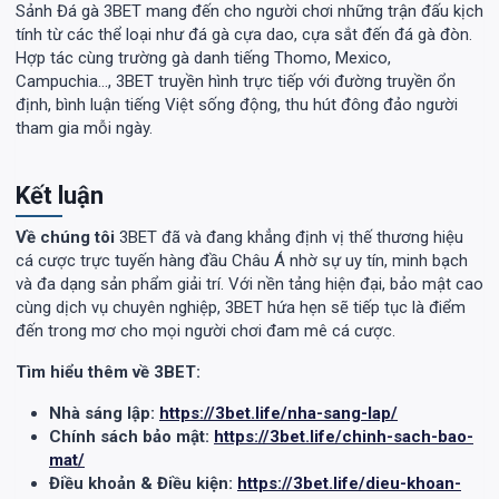
Sảnh Đá gà 3BET mang đến cho người chơi những trận đấu kịch
tính từ các thể loại như đá gà cựa dao, cựa sắt đến đá gà đòn.
Hợp tác cùng trường gà danh tiếng Thomo, Mexico,
Campuchia…, 3BET truyền hình trực tiếp với đường truyền ổn
định, bình luận tiếng Việt sống động, thu hút đông đảo người
tham gia mỗi ngày.
Kết luận
Về chúng tôi
3BET đã và đang khẳng định vị thế thương hiệu
cá cược trực tuyến hàng đầu Châu Á nhờ sự uy tín, minh bạch
và đa dạng sản phẩm giải trí. Với nền tảng hiện đại, bảo mật cao
cùng dịch vụ chuyên nghiệp, 3BET hứa hẹn sẽ tiếp tục là điểm
đến trong mơ cho mọi người chơi đam mê cá cược.
Tìm hiểu thêm về 3BET:
Nhà sáng lập:
https://3bet.life/nha-sang-lap/
Chính sách bảo mật:
https://3bet.life/chinh-sach-bao-
mat/
Điều khoản & Điều kiện:
https://3bet.life/dieu-khoan-