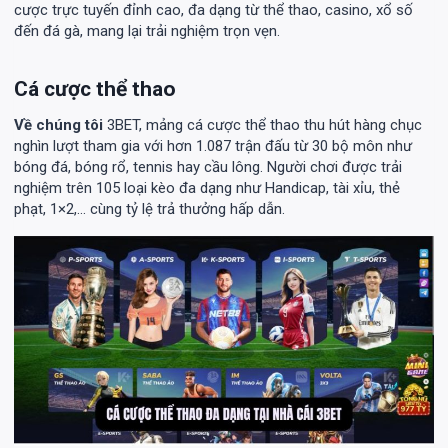
cược trực tuyến đỉnh cao, đa dạng từ thể thao, casino, xổ số
đến đá gà, mang lại trải nghiệm trọn vẹn.
Cá cược thể thao
Về chúng tôi
3BET, mảng cá cược thể thao thu hút hàng chục
nghìn lượt tham gia với hơn 1.087 trận đấu từ 30 bộ môn như
bóng đá, bóng rổ, tennis hay cầu lông. Người chơi được trải
nghiệm trên 105 loại kèo đa dạng như Handicap, tài xỉu, thẻ
phạt, 1×2,… cùng tỷ lệ trả thưởng hấp dẫn.