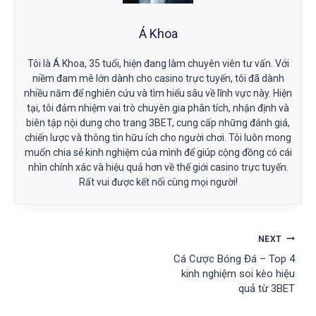
Á Khoa
Tôi là Á Khoa, 35 tuổi, hiện đang làm chuyên viên tư vấn. Với
niềm đam mê lớn dành cho casino trực tuyến, tôi đã dành
nhiều năm để nghiên cứu và tìm hiểu sâu về lĩnh vực này. Hiện
tại, tôi đảm nhiệm vai trò chuyên gia phân tích, nhận định và
biên tập nội dung cho trang 3BET, cung cấp những đánh giá,
chiến lược và thông tin hữu ích cho người chơi. Tôi luôn mong
muốn chia sẻ kinh nghiệm của mình để giúp cộng đồng có cái
nhìn chính xác và hiệu quả hơn về thế giới casino trực tuyến.
Rất vui được kết nối cùng mọi người!
Post
NEXT
Cá Cược Bóng Đá – Top 4
navigation
kinh nghiệm soi kèo hiệu
quả từ 3BET