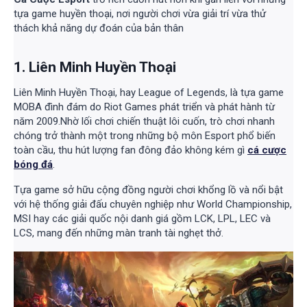
tựa game huyền thoại, nơi người chơi vừa giải trí vừa thử
thách khả năng dự đoán của bản thân
1. Liên Minh Huyền Thoại
Liên Minh Huyền Thoại, hay League of Legends, là tựa game
MOBA đình đám do Riot Games phát triển và phát hành từ
năm 2009.
Nhờ lối chơi chiến thuật lôi cuốn, trò chơi nhanh
chóng trở thành một trong những bộ môn Esport phổ biến
toàn cầu, thu hút lượng fan đông đảo không kém gì
cá cược
bóng đá
.
Tựa game sở hữu cộng đồng người chơi khổng lồ và nổi bật
với hệ thống giải đấu chuyên nghiệp như World Championship,
MSI hay các giải quốc nội danh giá gồm LCK, LPL, LEC và
LCS, mang đến những màn tranh tài nghẹt thở.