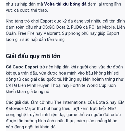
như sự hấp dẫn mà
Volta-tài xỉu bóng đá
đem lại trong lĩnh
vực cá cược thể thao.
Kho tàng trò chơi Esport cực kỳ đa dạng với nhiều cái tên đình
đám toàn cầu như CS:GO, Dota 2, PUBG cả PC lẫn Mobile, Liên
Quân, Free Fire hay Valorant. Sự phong phú này giúp Esport
luôn giữ sức hấp dẫn bền vững.
Giải đấu quy mô lớn
Cá Cược Esport
trở nên hấp dẫn khi người chơi vừa dự đoán
kết quả trận đấu, vừa được hòa mình vào bầu không khí sôi
động từ các giải đấu quốc tế. Những sự kiện hoành tráng như
CKTG Liên Minh Huyền Thoại hay Fortnite World Cup luôn
khiến khán giả bùng nổ.
Các giải đấu tầm cỡ như The International của Dota 2 hay IEM
Katowice Major thu hút hàng triệu lượt xem trực tiếp. Nhờ
công nghệ truyền hình hiện đại, game thủ và người đặt cược
được tận hưởng hình ảnh chân thực, cảm giác chẳng khác
nào đang ngồi tại khán đài.