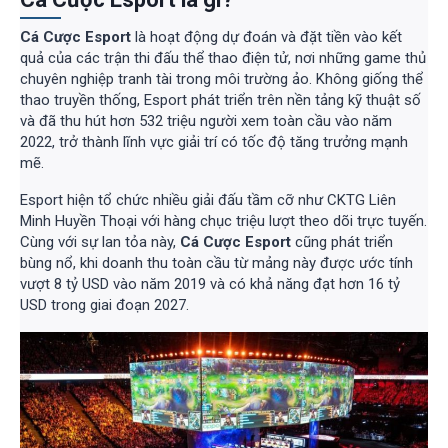
Cá Cược Esport
là hoạt động dự đoán và đặt tiền vào kết
quả của các trận thi đấu thể thao điện tử, nơi những game thủ
chuyên nghiệp tranh tài trong môi trường ảo. Không giống thể
thao truyền thống, Esport phát triển trên nền tảng kỹ thuật số
và đã thu hút hơn 532 triệu người xem toàn cầu vào năm
2022, trở thành lĩnh vực giải trí có tốc độ tăng trưởng mạnh
mẽ.
Esport hiện tổ chức nhiều giải đấu tầm cỡ như CKTG Liên
Minh Huyền Thoại với hàng chục triệu lượt theo dõi trực tuyến.
Cùng với sự lan tỏa này,
Cá Cược Esport
cũng phát triển
bùng nổ, khi doanh thu toàn cầu từ mảng này được ước tính
vượt 8 tỷ USD vào năm 2019 và có khả năng đạt hơn 16 tỷ
USD trong giai đoạn 2027.